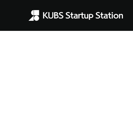
비앤비브라더
IOT 수납함