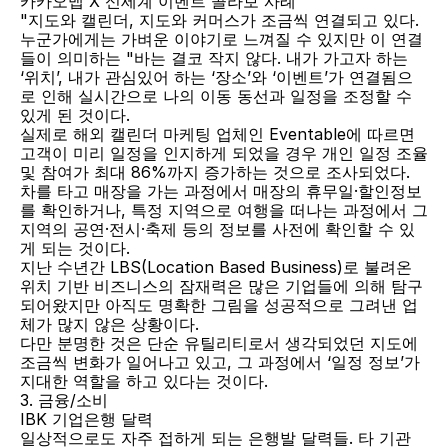
카카오맵 X 신세계 이벤트 콜라보 사례
"지도와 캘린더, 지도와 커머스가 조금씩 연결되고 있다.
누군가에게는 가벼운 이야기로 느껴질 수 있지만 이 연결
들이 의미하는 "바는 결코 작지 않다. 내가 가고자 하는 
‘위치’, 내가 관심있어 하는 ‘장소’와 ‘이벤트’가 연결됨으
로 인해 실시간으로 나의 이동 동선과 일정을 조정할 수 
있게 된 것이다.
실제로 해외 캘린더 마케팅 업체인 Eventable에 따르면 
고객이 미리 일정을 인지하게 되었을 경우 개인 일정 조율 
및 참여가 최대 86%까지 증가하는 것으로 조사되었다. 
차를 타고 매장을 가는 과정에서 매장의 휴무일·할인정보
를 확인하거나, 특정 지역으로 여행을 떠나는 과정에서 그 
지역의 공연·전시·축제 등의 정보를 사전에 확인할 수 있
게 되는 것이다.
지난 수년간 LBS(Location Based Business)로 불려온 
위치 기반 비즈니스의 잠재력은 많은 기업들에 의해 탐구
되어왔지만 아직도 명확한 그림을 성공적으로 그려낸 업
체가 많지 않은 상황이다.
다만 분명한 것은 단순 유틸리티로서 생각되었던 지도에 
조금씩 변화가 일어나고 있고, 그 과정에서 ‘일정 정보’가 
지대한 역할을 하고 있다는 것이다.
3. 금융/소비
IBK 기업은행 달력
일상적으로도 자주 접하게 되는 은행발 달력들. 타 기관 