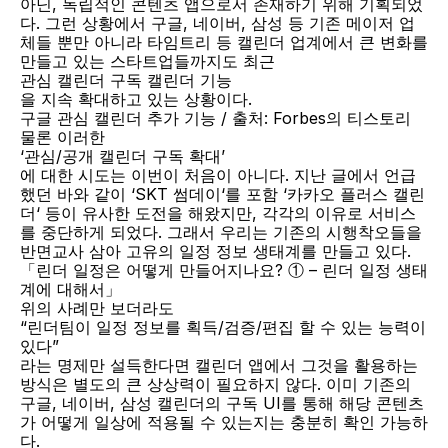
아닌, 독립적인 콘텐츠 앱으로서 존재하기 위해 기획되었
다. 그런 상황에서 구글, 네이버, 삼성 등 기존 메이저 업
체들 뿐만 아니라 타임트리 등 캘린더 업계에서 큰 변화를 
만들고 있는 스타트업들까지도 최근
관심 캘린더 구독 캘린더 기능
을 지속 확대하고 있는 상황이다.
구글 관심 캘린더 추가 기능 / 출처: Forbes의 티스토리
물론 이러한
‘관심/공개 캘린더 구독 확대’
에 대한 시도는 이번이 처음이 아니다. 지난 글에서 언급
했던 바와 같이 ‘SKT 썸데이‘를 포함 ‘카카오 플러스 캘린
더‘ 등이 유사한 도전을 해왔지만, 각각의 이유로 서비스
를 중단하게 되었다. 그래서 우리는 기존의 시행착오들을 
반면교사 삼아 고유의 일정 정보 생태계를 만들고 있다.
「린더 일정은 어떻게 만들어지나요? ① – 린더 일정 생태
계에 대해서」
위의 사례만 보더라도
“린더팀이 일정 정보를 획득/검증/편집 할 수 있는 능력이 
있다”
라는 명제만 설득한다면 캘린더 앱에서 그것을 활용하는 
방식은 별도의 큰 상상력이 필요하지 않다. 이미 기존의 
구글, 네이버, 삼성 캘린더의 구독 UI를 통해 해당 콘텐츠
가 어떻게 일상에 적용될 수 있는지는 충분히 확인 가능하
다.