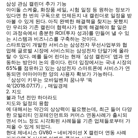
삼성 관심 캘린더 추가 기능
아이돌 스케줄, 화장품 세일, 시험 일정 등 원하는 정보가 
있다면 한 번의 구독으로 언제든지 내 캘린더로 일정을 받
아볼 수 있게 된다. 아직 완벽한 해결책을 찾지는 못했지
만 우리와 기존 캘린더 협력사가 함께 해결해야 할 일은 
이 과정속에서 충분한 ROI(투자 성과)를 만들어 낼 수 있
는 시스템과 비즈니스를 구축하는 것이다.
스타트업이 개발한 서비스는 삼성전자 무선사업부와 협
업해 글로벌 시장에 서비스되는 삼성전자 단말기에 올라
탈 수 있다. 예를 들어 린더는 현재 `삼성 캘린더` 앱과 연
동하는 방안이 논의 중이다. 린더 입장에서는 국내 시장의 
65%를 점유하고 있는 삼성전자 스마트폰에 서비스가 연
동되면 어마어마한 양의 사용자 확보가 가능하다.
「삼성이 키우는 모바일벤처 꿈나무 ‘쑥
쑥’(2018.07.17)」, 매일경제
2. 지도
불과 1년 전만 하더라도
지도와 일정의 융합
에 대해서는 약간의 상상력이 필요했는데, 최근 들어 다양
한 모빌리티 인포테인먼트와 커머스 연동사례가 출시되
면서 어느 정도 시각화된 사례들을 기존 업체들로부터 가
져올 수 있게 되었다.
현대 제네시스 GV80 – 네비게이션 X 캘린더 연동 사례