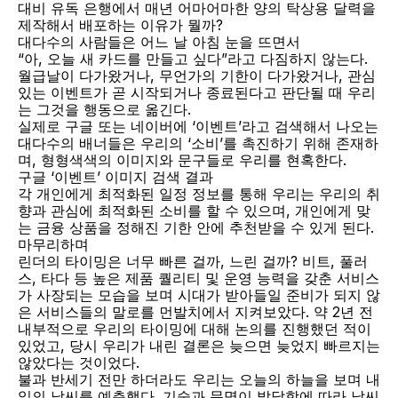
대비 유독 은행에서 매년 어마어마한 양의 탁상용 달력을 
제작해서 배포하는 이유가 뭘까?
대다수의 사람들은 어느 날 아침 눈을 뜨면서
“아, 오늘 새 카드를 만들고 싶다”라고 다짐하지 않는다.
월급날이 다가왔거나, 무언가의 기한이 다가왔거나, 관심 
있는 이벤트가 곧 시작되거나 종료된다고 판단될 때 우리
는 그것을 행동으로 옮긴다.
실제로 구글 또는 네이버에 ‘이벤트’라고 검색해서 나오는 
대다수의 배너들은 우리의 ‘소비’를 촉진하기 위해 존재하
며, 형형색색의 이미지와 문구들로 우리를 현혹한다.
구글 ‘이벤트’ 이미지 검색 결과
각 개인에게 최적화된 일정 정보를 통해 우리는 우리의 취
향과 관심에 최적화된 소비를 할 수 있으며, 개인에게 맞
는 금융 상품을 정해진 기한 안에 추천받을 수 있게 된다.
마무리하며
린더의 타이밍은 너무 빠른 걸까, 느린 걸까? 비트, 풀러
스, 타다 등 높은 제품 퀄리티 및 운영 능력을 갖춘 서비스
가 사장되는 모습을 보며 시대가 받아들일 준비가 되지 않
은 서비스들의 말로를 먼발치에서 지켜보았다. 약 2년 전 
내부적으로 우리의 타이밍에 대해 논의를 진행했던 적이 
있었고, 당시 우리가 내린 결론은 늦으면 늦었지 빠르지는 
않았다는 것이었다.
불과 반세기 전만 하더라도 우리는 오늘의 하늘을 보며 내
일의 날씨를 예측했다. 기술과 문명이 발달함에 따라 날씨