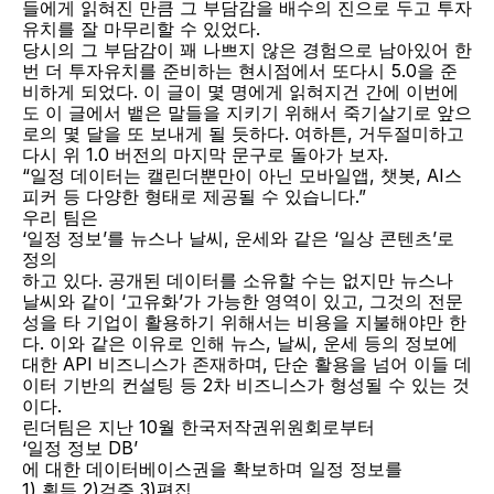
들에게 읽혀진 만큼 그 부담감을 배수의 진으로 두고 투자 
유치를 잘 마무리할 수 있었다.
당시의 그 부담감이 꽤 나쁘지 않은 경험으로 남아있어 한 
번 더 투자유치를 준비하는 현시점에서 또다시 5.0을 준
비하게 되었다. 이 글이 몇 명에게 읽혀지건 간에 이번에
도 이 글에서 뱉은 말들을 지키기 위해서 죽기살기로 앞으
로의 몇 달을 또 보내게 될 듯하다. 여하튼, 거두절미하고 
다시 위 1.0 버전의 마지막 문구로 돌아가 보자.
“일정 데이터는 캘린더뿐만이 아닌 모바일앱, 챗봇, AI스
피커 등 다양한 형태로 제공될 수 있습니다.”
우리 팀은
‘일정 정보’를 뉴스나 날씨, 운세와 같은 ‘일상 콘텐츠’로 
정의
하고 있다. 공개된 데이터를 소유할 수는 없지만 뉴스나 
날씨와 같이 ‘고유화’가 가능한 영역이 있고, 그것의 전문
성을 타 기업이 활용하기 위해서는 비용을 지불해야만 한
다. 이와 같은 이유로 인해 뉴스, 날씨, 운세 등의 정보에 
대한 API 비즈니스가 존재하며, 단순 활용을 넘어 이들 데
이터 기반의 컨설팅 등 2차 비즈니스가 형성될 수 있는 것
이다.
린더팀은 지난 10월 한국저작권위원회로부터
‘일정 정보 DB’
에 대한 데이터베이스권을 확보하며 일정 정보를
1) 획득 2)검증 3)편집