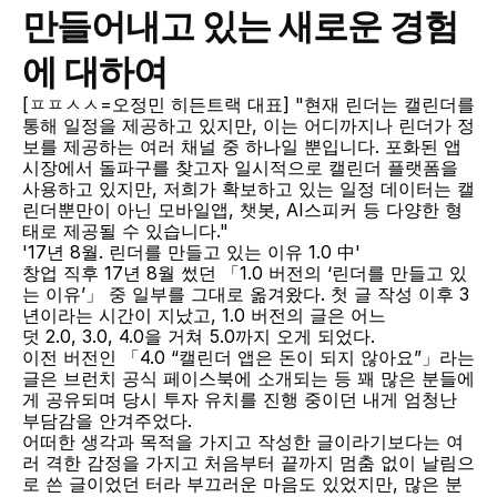
만들어내고 있는 새로운 경험
에 대하여
[ㅍㅍㅅㅅ=오정민 히든트랙 대표] "현재 린더는 캘린더를 
통해 일정을 제공하고 있지만, 이는 어디까지나 린더가 정
보를 제공하는 여러 채널 중 하나일 뿐입니다. 포화된 앱 
시장에서 돌파구를 찾고자 일시적으로 캘린더 플랫폼을 
사용하고 있지만, 저희가 확보하고 있는 일정 데이터는 캘
린더뿐만이 아닌 모바일앱, 챗봇, AI스피커 등 다양한 형
태로 제공될 수 있습니다."
'17년 8월. 린더를 만들고 있는 이유 1.0 中'
창업 직후 17년 8월 썼던 「1.0 버전의 ‘린더를 만들고 있
는 이유’」 중 일부를 그대로 옮겨왔다. 첫 글 작성 이후 3
년이라는 시간이 지났고, 1.0 버전의 글은 어느
덧 2.0, 3.0, 4.0을 거쳐 5.0까지 오게 되었다.
이전 버전인 「4.0 “캘린더 앱은 돈이 되지 않아요”」라는 
글은 브런치 공식 페이스북에 소개되는 등 꽤 많은 분들에
게 공유되며 당시 투자 유치를 진행 중이던 내게 엄청난 
부담감을 안겨주었다.
어떠한 생각과 목적을 가지고 작성한 글이라기보다는 여
러 격한 감정을 가지고 처음부터 끝까지 멈춤 없이 날림으
로 쓴 글이었던 터라 부끄러운 마음도 있었지만, 많은 분