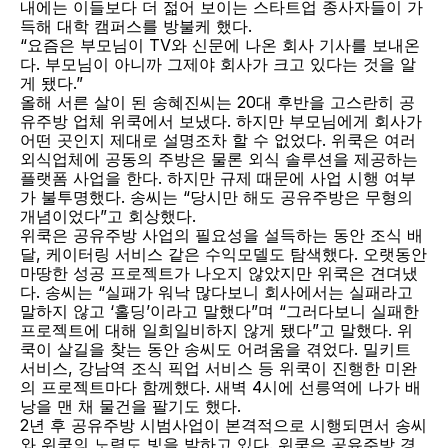
내에는 이들보다 더 젊어 보이는 스타트업 종사자들이 가
득해 대학 캠퍼스를 방불케 했다.
“요즘은 부모님이 TV와 신문에 나온 회사 기사를 보내온
다. 부모님이 아니까 그제야 회사가 크고 있다는 것을 알
게 됐다.”
올해 서른 살이 된 송혜진씨는 20대 후반을 고스란히 공
유주방 업체 위쿡에서 보냈다. 하지만 부모님에게 회사가 
어떤 곳인지 제대로 설명조차 할 수 없었다. 위쿡은 여러 
외식업체에 공동의 주방은 물론 외식 솔루션을 제공하는 
플랫폼 사업을 한다. 하지만 규제 때문에 사업 시행 여부
가 불투명했다. 송씨는 “당시만 해도 공유주방은 무형의 
개념이었다”고 회상했다.
위쿡은 공유주방 사업의 필요성을 설득하는 동안 조식 배
달, 케이터링 서비스 같은 수익모델도 탐색했다. 오랫동안 
마땅한 성공 프로젝트가 나오지 않았지만 위쿡은 견뎌냈
다. 송씨는 “실패가 워낙 많다보니 회사에서는 실패라고 
말하지 않고 ‘홀딩’이라고 말했다”며 “그러다보니 실패한 
프로젝트에 대해 일희일비하지 않게 됐다”고 말했다. 위
쿡이 살길을 찾는 동안 송씨도 어려움을 겪었다. 밀키트 
서비스, 강남역 조식 픽업 서비스 등 위쿡이 진행한 미완
의 프로젝트마다 함께했다. 새벽 4시에 선릉역에 나가 배
낭을 맨 채 물건을 팔기도 했다.
2년 후 공유주방 시범사업이 본격적으로 시행되면서 송씨
와 위쿡의 노력도 빛을 발하고 있다. 위쿡은 공유주방 경