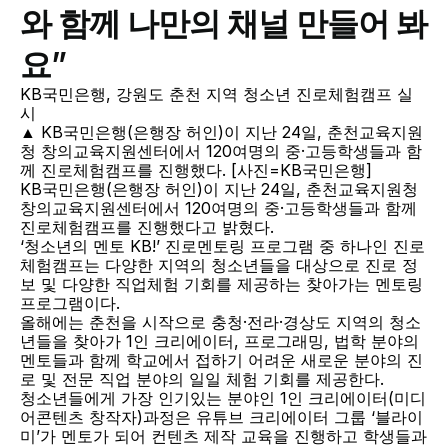
와 함께 나만의 채널 만들어 봐
요”
KB국민은행, 강원도 춘천 지역 청소년 진로체험캠프 실
시
▲ KB국민은행(은행장 허인)이 지난 24일, 춘천교육지원
청 창의교육지원센터에서 120여명의 중·고등학생들과 함
께 진로체험캠프를 진행했다. [사진=KB국민은행]
KB국민은행(은행장 허인)이 지난 24일, 춘천교육지원청 
창의교육지원센터에서 120여명의 중·고등학생들과 함께 
진로체험캠프를 진행했다고 밝혔다.
‘청소년의 멘토 KB!’ 진로멘토링 프로그램 중 하나인 진로
체험캠프는 다양한 지역의 청소년들을 대상으로 진로 정
보 및 다양한 직업체험 기회를 제공하는 찾아가는 멘토링 
프로그램이다.
올해에는 춘천을 시작으로 충청·전라·경상도 지역의 청소
년들을 찾아가 1인 크리에이터, 프로그래밍, 법학 분야의 
멘토들과 함께 학교에서 접하기 어려운 새로운 분야의 진
로 및 전문 직업 분야의 일일 체험 기회를 제공한다.
청소년들에게 가장 인기있는 분야인 1인 크리에이터(미디
어콘텐츠 창작자)과정은 유튜브 크리에이터 그룹 ‘블라이
미’가 멘토가 되어 컨텐츠 제작 교육을 진행하고 학생들과 