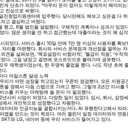
시킨게 단초가 되었다. “아무리 돈이 없어도 이렇게까지 해야되는
고 진심으로 싸웠다.
교 일진창업지원센터에 입주했다. 당시만해도 해보고 싶은걸 다 
보자고 결심하고 버텼다.
을 했고, 6월 법인을 설립했다. 구체적인 계획이나 성과가 있었
었다. 많은 생각을 안 하고 접근했는데 대출이라는 것이 꽤 심각
출시되었다. 서비스 출시 10일 만에 1만 명 이상의 사용자를 확
회고 자리를 마련했다. 회사와 서비스 문제점과 개선점을 말하는 자
견을 살펴보면, ‘목표설정이 비합리적’, ‘월급이 적음’, ‘수직적임’
이었다. 그걸 냉장고 겉면에 포스트잇으로 붙여가며 공유했다.
 모두 재학생이었는데, 한 두명씩 졸업을 했다. 나도 작년 초에 졸업
다.
때마다 마일스톤 달성 노력
우리가 어떤 성장을 하고있는지 꾸준히 점검했다. 모든 지원공
톤을 정해서 다음 스텝으로 가려고 했다. 그렇게 2년간 이사를 1
비스를 키우는 마케팅에 쓸 돈이 더 필요했다.
년사이 사업이 되었다. 다양한 일이 있었다. 입사, 퇴사, 감정싸
과정에서 개인적으로 성장했다고 자평한다.
데이터와 인공지능을 결합시키는거다. AI 유행한다고해서 따라
킬러앱을 만드는 것이 목표다. 여러 캘린더 일정 데이터와의 연동을
SKT와 LG, 네이버 등에 우리 서비스가 들어가고 있다.