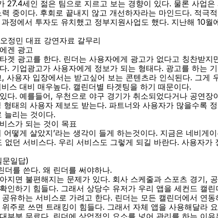
27.4세인 젊은 팀으로 지르고 보는 경향이 있다. 물론 사업은 
노력 중이다. 후회로 끝내지 않고 개선하자라는 마인드다. 적극적
 과정에서 투자도 유치했고 정부지원사업도 했다. 지난해 10
/오정민 대표 강연자료 갈무리
리에겐 광고
타겟 광고를 한다. 린더는 사용자에게 광고가 없다고 칭찬받지만
다. 기업광고가 사용자에게 정보가 되는 형태다. 광고를 하는
고, 사용자 입장에서는 받고싶어 보는 콘텐츠라 인식된다. 그게 
서비스 대비 매우높다. 캘린더별 타겟팅을 하기 때문이다.
있다. 예를들어, 우천으로 야구 경기가 취소되었다거나 공연장이
싱 형태의 사용자 제보도 받는다. 파트너와 사용자가 많을수록 정
로 늘리는 것이다.
비스가 되는 것이 목표
이 어떻게 살았지’라는 생각이 들게 하는것이다. 지금은 네비게
라도 없던 서비스다. 우리 서비스도 그렇게 되길 바란다. 사용자가
일문일답)
더를 쓴다. 왜 린더를 써야하나.
아지면 불편해지는 문제가 있다. 회사 스케줄과 스포츠 경기, 공
확인하기 힘들다. 그래서 상당수 유저가 우리 앱을 세컨드 캘린더
 공유하는 서비스로 가려고 한다. 린더는 모든 캘린더에서 연동해
 위주로 쓰면 트래킹이 힘들다. 그래서 자체 앱을 사용해달라 요
대부분 무료다. 린더에 상업적인 요소를 넣어 관리를 하는 이유는