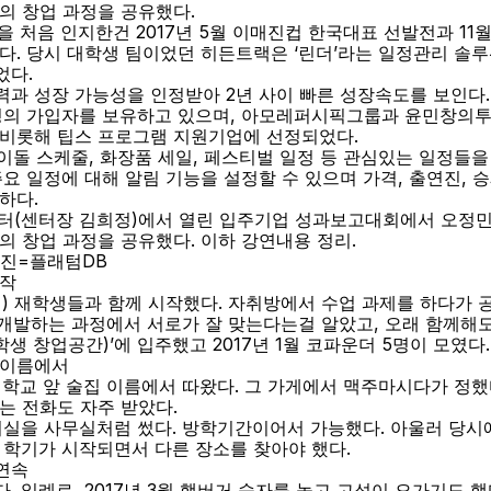
의 창업 과정을 공유했다.
을 처음 인지한건 2017년 5월 이매진컵 한국대표 선발전과 11
다. 당시 대학생 팀이었던 히든트랙은 ‘린더’라는 일정관리 솔
었다.
과 성장 가능성을 인정받아 2년 사이 빠른 성장속도를 보인다. 2
 명의 가입자를 보유하고 있으며, 아모레퍼시픽그룹과 윤민창의투
 비롯해 팁스 프로그램 지원기업에 선정되었다.
아이돌 스케줄, 화장품 세일, 페스티벌 일정 등 관심있는 일정들을
요 일정에 대해 알림 기능을 설정할 수 있으며 가격, 출연진, 승
하다.
터(센터장 김희정)에서 열린 입주기업 성과보고대회에서 오정민
의 창업 과정을 공유했다. 이하 강연내용 정리.
사진=플래텀DB
시작
고려대) 재학생들과 함께 시작했다. 자취방에서 수업 과제를 하다가
 개발하는 과정에서 서로가 잘 맞는다는걸 알았고, 오래 함께해도
(학생 창업공간)’에 입주했고 2017년 1월 코파운더 5명이 모였다.
 이름에서
 학교 앞 술집 이름에서 따왔다. 그 가게에서 맥주마시다가 정했
는 전화도 자주 받았다.
강의실을 사무실처럼 썼다. 방학기간이어서 가능했다. 아울러 당시
 학기가 시작되면서 다른 장소를 찾아야 했다.
연속
 일례로, 2017년 3월 햄버거 숫자를 놓고 고성이 오가기도 했다