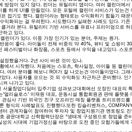
 방점이 있지 않다. 린더는 유틸리티 앱이다. 여러 캘린더에서 
소비를 하게 UI를 만들었다. 모든 포털에 캘린더 서비스가 있는건
털은 접기도 했다. 캘린더라는 형태로는 수익화하기 힘들기 때문
수익화되는 걸 우려한다. 시도했다가 실패한 사례도 있다. 기존
 클거라 본다. 유틸리티 기반 서비스를 유료나 프리미엄으로 하
근하고 있다.
 캘린더가 있다. 이중 가장 인기가 있는 분야, 주제는 뭔가.
응이 좋다. 아이돌이 전체 비중의 약 40%, 뷰티 및 쇼핑이 30
우린 페스티벌이나 화장품, 스포츠 등에서 수익을 내고있다. 스포
설정했을거다. 2년 사이 바뀐 것이 있나.
황에서 시작했다. 처음에는 스포츠, 학사일정, 아이돌 등 캘린더
다. 여러 분야를 해보니 ROI가 잘 나오는건 아이돌이었다. 그
았다. 사용자를 모으는 것 외 수익화도 차근차근 준비했다. 인기
켜 나가고 있다.
 열린 서울창업디딤터 입주기업 성과보고대회에선 오정민 대표의 특
‘얼리슬로스’ 이재원 대표, 운동시설 통합회원권 판매 플랫폼 
, 관심사 기반 외국인 친구 오프라인 매칭 플랫폼 트리프렌드를
론 형식의 사례발표도 진행했다.또한 킹슬리벤처스, COMPANY
센터 관계자들이 참여하여 투자자 및 창업지원기관 멘토링도 진
정호 광운대학교 산학협력단장은 “생태계 구성원으로 창업을 준
확실성의 시대에 기업가정신을 바탕으로 도전 중인 모험가들에게 