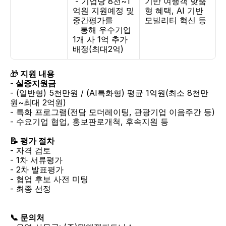
 - 기업당 8천~1
기반 여행객 맞춤
억원 지원예정 및 
형 혜택, AI 기반 
중간평가를
모빌리티 혁신 등
   통해 우수기업 
1개 사 1억 추가 
배정(최대2억)
🎁
 지원 내용
- 실증지원금 
- (일반형) 5천만원 / (AI특화형) 평균 1억원(최소 8천만
원~최대 2억원)
- 특화 프로그램(전담 모더레이팅, 관광기업 이음주간 등)
- 수요기업 협업, 홍보판로개척, 후속지원 등
📝 평가 절차
- 자격 검토
- 1차 서류평가
- 2차 발표평가
- 협업 후보 사전 미팅
- 최종 선정
📞 문의처