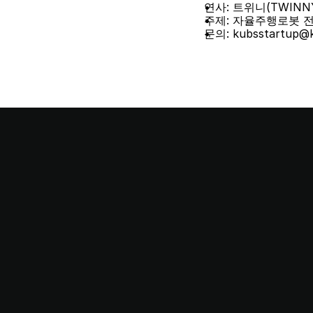
연사: 트위니(TWINN
주제: 자율주행로봇 
문의: kubsstartup@ko